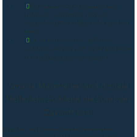
Frischluftschneisen einplanen und
Gebäude so anordnen, dass die
natürliche Luftzirkulation nicht blockiert
wird.
Grüne Korridore und Freiflächen
schaffen, die kühle Luft in die Stadt leiten
und die Luftqualität verbessern.
Smarte Materialien und digitale
Helferlein: So bleibt die Stadt der
Zukunft cool
Im Zeichen des Klimawandels wird eine effektive
Temperaturregulation in Städten immer wichtiger.