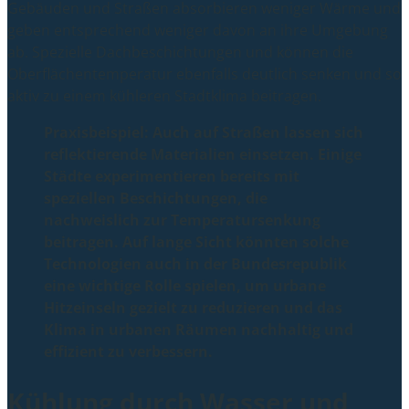
Gebäuden und Straßen absorbieren weniger Wärme und
geben entsprechend weniger davon an ihre Umgebung
ab. Spezielle Dachbeschichtungen und können die
Oberflächentemperatur ebenfalls deutlich senken und so
aktiv zu einem kühleren Stadtklima beitragen.
Praxisbeispiel: Auch auf Straßen lassen sich
reflektierende Materialien einsetzen. Einige
Städte experimentieren bereits mit
speziellen Beschichtungen, die
nachweislich zur Temperatursenkung
beitragen. Auf lange Sicht könnten solche
Technologien auch in der Bundesrepublik
eine wichtige Rolle spielen, um urbane
Hitzeinseln gezielt zu reduzieren und das
Klima in urbanen Räumen nachhaltig und
effizient zu verbessern.
Kühlung durch Wasser und