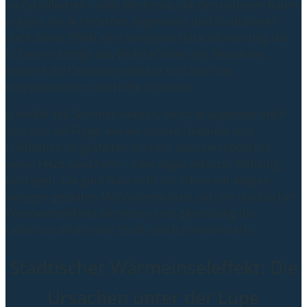
an Grünflächen – alles Merkmale, die den urbanen Raum
prägen. Für Architekten, Ingenieure und Stadtplaner
stellt dieser Effekt eine komplexe Herausforderung dar:
Er beeinträchtigt das Wohlbefinden der Bewohner,
belastet die Gebäudesubstanz und lässt die
Energiekosten in die Höhe schnellen.
Je heißer die Sommer werden, desto drängender stellt
sich also die Frage, wie wir unsere Gebäude und
Freiflächen so gestalten können, dass sie möglichst
wenig Hitze speichern – oder sogar aktiv zur Kühlung
beitragen. Die gute Nachricht ist: Schon mit einigen
wenigen gezielten Maßnahmen lässt sich ein städtischer
Wärmeinseleffekt abmildern und gleichzeitig die
Lebensqualität in der Stadt spürbar verbessern.
Städtischer Wärmeinseleffekt: Die
Ursachen unter der Lupe