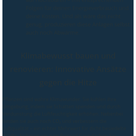
Folgen für deinen Energieverbrauch und
deine Kosten. Und als wäre das nicht
genug, produzieren diese Anlagen selbst
auch noch Abwärme.
Klimabewusst bauen und
renovieren: Innovative Ansätze
gegen die Hitze
Pflanzen sind wahre Klimawunder. Sie kühlen ihre
Umgebung, indem sie Schatten spenden und durch
Verdunstung die Luftfeuchtigkeit erhöhen. Nebenbei
binden sie auch noch CO₂ und verbessern die
Luftqualität – ein echter Mehrwert für dicht besiedelte
Städte. Nehmen wir zum Beispiel Gründächer: Sie