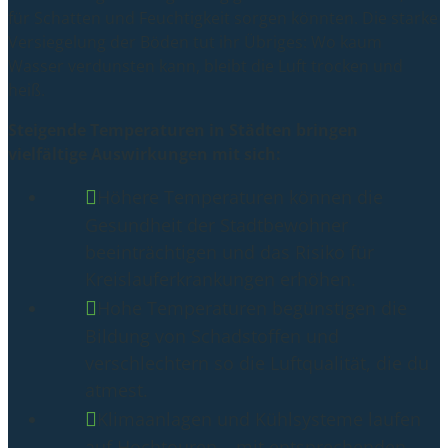
für Schatten und Feuchtigkeit sorgen könnten. Die starke
Versiegelung der Böden tut ihr Übriges: Wo kaum
Wasser verdunsten kann, bleibt die Luft trocken und
heiß.
Steigende Temperaturen in Städten bringen
vielfältige Auswirkungen mit sich:
Höhere Temperaturen können die
Gesundheit der Stadtbewohner
beeinträchtigen und das Risiko für
Kreislauferkrankungen erhöhen.
Hohe Temperaturen begünstigen die
Bildung von Schadstoffen und
verschlechtern so die Luftqualität, die du
atmest.
Klimaanlagen und Kühlsysteme laufen
auf Hochtouren – mit entsprechenden