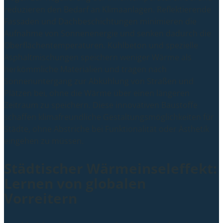
reduzieren den Bedarf an Klimaanlagen. Reflektierende
Fassaden und Dachbeschichtungen minimieren die
Aufnahme von Sonnenenergie und senken dadurch die
Oberflächentemperaturen. Kühlbeton und spezielle
Asphaltmischungen speichern weniger Wärme als
herkömmliche Materialien und tragen nach
Sonnenuntergang zur Abkühlung von Straßen und
Plätzen bei, ohne die Wärme über einen längeren
Zeitraum zu speichern. Diese innovativen Baustoffe
schaffen klimafreundliche Gestaltungsmöglichkeiten für
Städte, ohne Abstriche bei Funktionalität oder Ästhetik
eingehen zu müssen.
Städtischer Wärmeinseleffekt:
Lernen von globalen
Vorreitern