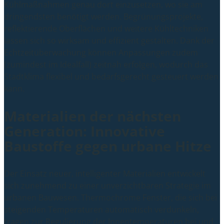
Kühlmaßnahmen genau dort einzusetzen, wo sie am
dringendsten benötigt werden. Begrünungsprojekte,
reflektierende Oberflächen und weitere Kühltechniken
lassen sich so wirksam und effizient gestalten. Dank der
Echtzeitüberwachung können Anpassungen zudem
(zumindest im Idealfall) zeitnah erfolgen, wodurch das
Stadtklima flexibel und bedarfsgerecht gesteuert werden
kann.
Materialien der nächsten
Generation: Innovative
Baustoffe gegen urbane Hitze
Der Einsatz neuer, intelligenter Materialien entwickelt
sich zunehmend zu einer unverzichtbaren Strategie im
urbanen Bauwesen. Thermochrome Fenster, die sich bei
steigenden Temperaturen automatisch verdunkeln,
tragen zur Regulierung der Innentemperaturen bei und