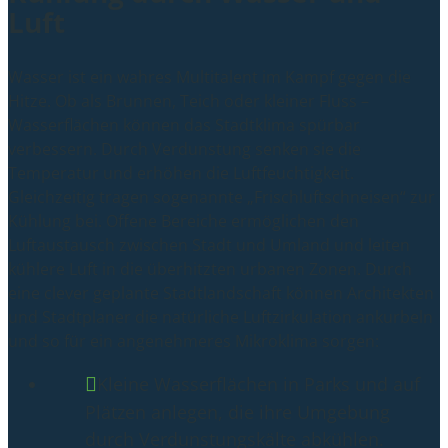
Luft
Wasser ist ein wahres Multitalent im Kampf gegen die
Hitze. Ob als Brunnen, Teich oder kleiner Fluss –
Wasserflächen können das Stadtklima spürbar
verbessern. Durch Verdunstung senken sie die
Temperatur und erhöhen die Luftfeuchtigkeit.
Gleichzeitig tragen sogenannte „Frischluftschneisen“ zur
Kühlung bei. Offene Bereiche ermöglichen den
Luftaustausch zwischen Stadt und Umland und leiten
kühlere Luft in die überhitzten urbanen Zonen. Durch
eine clever geplante Stadtlandschaft können Architekten
und Stadtplaner die natürliche Luftzirkulation ankurbeln
und so für ein angenehmeres Mikroklima sorgen:
Kleine Wasserflächen in Parks und auf
Plätzen anlegen, die ihre Umgebung
durch Verdunstungskälte abkühlen.