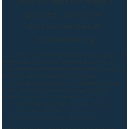
Aktiv die Stadt von morgen
gestalten: Städtischer
Wärmeinseleffekt als
Herausforderung
Der Wärmeinseleffekt stellt Architekten, Ingenieure und
Stadtplaner vor Herausforderungen, die sich nur durch
konzertierte Anstrengungen meistern lassen – und auch
nur dann, wenn alle an einem Strang ziehen.
Klimafreundliche Bauweisen und smarte Technologien
bieten schon heute wirksame Lösungen, um das
Stadtklima zu verbessern und urbane Räume
widerstandsfähiger gegen Extremtemperaturen zu
machen. Oftmals scheitert es aber an der
Umsetzungsmöglichkeit sowie dem Budget.
Zukunftsgerichtete Bauprojekte, die den städtischen