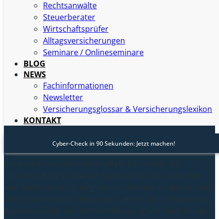
Dieses Phänomen, bekannt als
städtischer
Rechtsanwälte
Wärmeinseleffekt
, ist eine direkte Folge der spezifischen
Steuerberater
Eigenschaften urbaner Räume. Doch was steckt genau
Wirtschaftsprüfer
dahinter – und wie wirkt sich das auf das Stadtleben aus?
Alltagsversicherungen
Seminare / Onlineseminare
BLOG
NEWS
Fachinformationen
Newsletter
Julia Reusch
Versicherungsglossar & Versicherungslexikon
11. November 2024
KONTAKT
mehr über den Autor
Cyber-Check in 90 Sekunden: Jetzt machen!
Ein städtischer Wärmeinseleffekt beschreibt die
Tatsache, dass Städte sich tagsüber stärker aufheizen
und nachts deutlich langsamer abkühlen als das Umland.
Die Ursachen dafür liegen vor allem in den verwendeten
Baumaterialien, der dichten Bebauung und dem Mangel