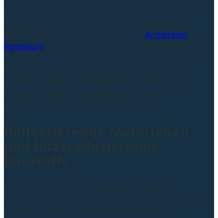
können die Oberflächentemperatur von Gebäuden um
bis zu 10 Grad senken und den Energiebedarf von
Klimaanlagen spürbar reduzieren. Für
Architekten
und
Ingenieure
eröffnet sich hier ein breites Gestaltungsfeld
– von extensiv begrünten Dächern mit Moos und Gras
bis hin zu vertikalen Gärten, die ganze Fassaden in
lebendige, kühlende Kunstwerke verwandeln. Ein
städtischer Wärmeinseleffekt lässt sich dadurch auf
möglichst natürliche Weise eindämmen.
Reflektierende Materialien
und hitzereduzierende
Baustoffe
Ein weiterer wirksamer Hebel gegen städtische
Hitzeinseln sind reflektierende und hitzereduzierende
Materialien. Helle, reflektierende Oberflächen an