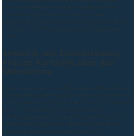
Innovative Materialien und Technologien eröffnen
Architekten und Stadtplanern hier ganz neue
Möglichkeiten, um urbane Räume vor Überhitzung zu
schützen – und so deine Lebensqualität langfristig zu
sichern.
Sensorik und Echtzeitdaten:
Präzise Kontrolle über das
Mikroklima
Moderne Sensorik und die Erfassung von Echtzeitdaten
schaffen eine fundierte Basis für gezielte Maßnahmen
zur Temperaturregulation in deiner Stadt. Die Sensoren
erfassen kontinuierlich Temperaturverläufe,
Luftfeuchtigkeit und Schadstoffkonzentrationen und
machen damit sogenannte Hitze-Hotspots sichtbar.
Stadtplaner können diese Daten nutzen, um