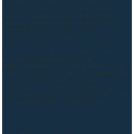
In zahlreichen Metropolen weltweit werden bereits
erfolgreiche Projekte zur Temperaturregulation
umgesetzt. Singapur gilt als Pionier im Bereich der
Begrünung urbaner Strukturen. Vertikale Gärten und
bepflanzte Hochhäuser wirken als natürliche
Klimaanlagen, indem diese durch Verdunstung die
Umgebungstemperatur senken und die Luftqualität
verbessern. In Los Angeles beispielsweise tragen speziell
entwickelte Straßenbeläge dazu bei, die
Oberflächentemperatur zu senken. Dieses Pilotprojekt
nutzt eine innovative Beschichtung des Asphalts, welche
die Sonnenstrahlen reflektiert. Diese Best-Practice-
Beispiele zeigen eindrucksvoll, wie architektonisches
Know-how und innovative Technologien gemeinsam den
Wärmeinseleffekt effektiv reduzieren können.