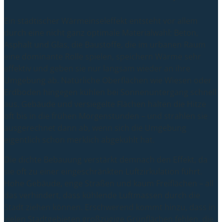
Ein städtischer Wärmeinseleffekt entsteht vor allem
durch eine nicht ganz optimale Materialwahl: Beton,
Asphalt und Glas, die Baustoffe, die im urbanen Raum
eine dominante Rolle spielen, speichern Wärme sehr
effektiv und geben sie nur langsam wieder an ihre
Umgebung ab. Natürliche Oberflächen wie Wiesen oder
Erdboden hingegen kühlen bei Sonnenuntergang schnell
aus. Gebäude und versiegelte Flächen halten die Hitze
oft bis in die frühen Morgenstunden – und strahlen sie
ausgerechnet dann ab, wenn sich die Umgebung
eigentlich schon merklich abgekühlt hat.
Die dichte Bebauung verstärkt demnach den Effekt, da
sie oft zu einer eingeschränkten Luftzirkulation führt.
Hohe Gebäude, enge Straßen und kaum Freiflächen – all
das verhindert, dass kühlende Luftmassen durch die
Stadt ziehen können. Erschwerend kommt hinzu, dass in
vielen Stadtgebieten großzügige Grünflächen fehlen, die