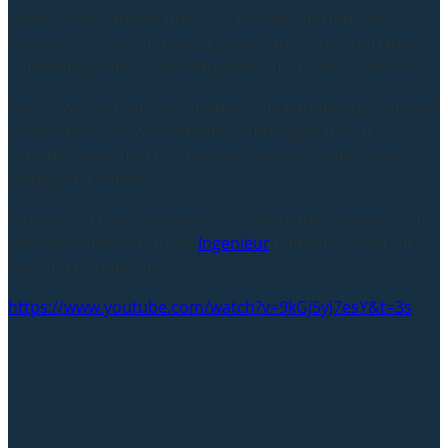
Allem voran zaubert uns „Das Mängelquartett“ ein
Lächeln ins Gesicht. Hierzu gehört auch „Der Leitfaden“,
„Die Mängelliste“, „Das Mängelset“ und „Der Zollstock“.
Wie so wunderbar beschrieben „Die Baumängel sind kein
Kinderspiel“. Ein wunderbarer Aufhänger, um zu
sensibilisieren und hinzuweisen, welche Fehler einem
begegnen können.
Passend zu dem Geschenk noch folgenden Hinweis: Für
welche Fehler bist Du als
Ingenieur
haftbar? Schau Dir
hierzu das Video an:
https://www.youtube.com/watch?v=9kGj5yJ7esY&t=3s