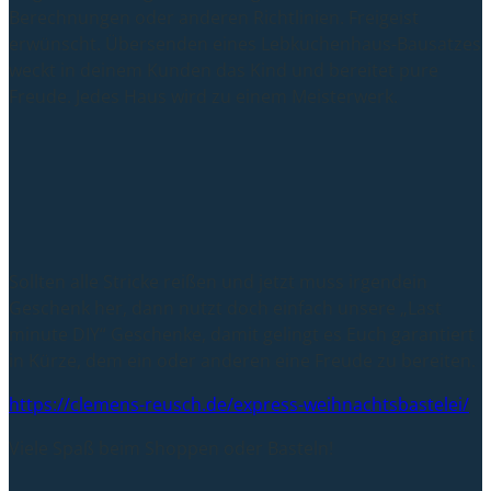
Berechnungen oder anderen Richtlinien. Freigeist
erwünscht. Übersenden eines Lebkuchenhaus-Bausatzes
weckt in deinem Kunden das Kind und bereitet pure
Freude. Jedes Haus wird zu einem Meisterwerk.
Sollten alle Stricke reißen und jetzt muss irgendein
Geschenk her, dann nutzt doch einfach unsere „Last
minute DIY“ Geschenke, damit gelingt es Euch garantiert
in Kürze, dem ein oder anderen eine Freude zu bereiten.
https://clemens-reusch.de/express-weihnachtsbastelei/
Viele Spaß beim Shoppen oder Basteln!