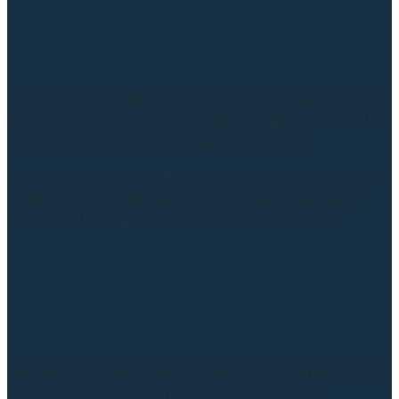
Ihr als Büro möchtet ein eindrucksvolles Präsent für Eure
Kunden versenden, aber Euch fehlen jegliche Ideen, dann
holt Euch doch gerne mal erste Inspirationen:
Du möchtest dich dem Bauherrn erkenntlich zeigen und
einen herzlichen Weihnachtsgruß hinterlassen, dann
wäre der Haussegen ein wunderbares Geschenk:
Zeit, seinen Kunden kreative Freiheit zu schenken. Ganz
losgelöst von Regularien, Freigaben, statischen