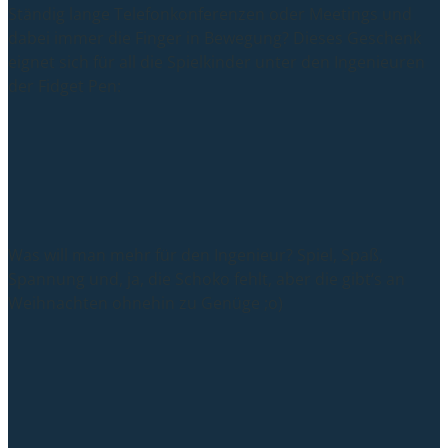
Ständig lange Telefonkonferenzen oder Meetings und
dabei immer die Finger in Bewegung? Dieses Geschenk
eignet sich für all die Spielkinder unter den Ingenieuren
der Fidget Pen:
Was will man mehr für den Ingenieur? Spiel, Spaß,
Spannung und, ja, die Schoko fehlt, aber die gibt‘s an
Weihnachten ohnehin zu Genüge ;o)