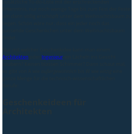
zusätzliche To-do-Liste mit der erschreckenden
Erkenntnis, nur noch wenige Tage bis zum Fest der Feste,
um dann völlig erschöpft unter dem Weihnachtsbaum zu
liegen. Schön wäre nur, dass ein jeder noch das
passende Geschenkchen unter dem Weihnachtsbaum
findet.
Nur mit welcher Geschenkidee kann man einem
Architekten
oder
Ingenieur
ein Lächeln ins Gesicht
zaubern? Keinen blassen Schimmer? Dann schaut mal,
es gibt von A wie
außergewöhnlich
bis W wie
witzig
eine
ganze Menge für die technisch-wissenschaftlichen
Berufe:
Geschenkeideen für
Architekten