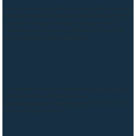
Wer noch mehr Gespür für den richtigen Plan erarbeiten
möchte, der freut sich über das „INSIDE3 Mean Phantom
Labyrinth“ und folgt blind dem verborgenen Plan.
Beispielsweise während eines Telefonats. Achtung, es
gibt verschiedene Schwierigkeitslevel.
Was in keinem Büro oder Haushalt fehlen darf, sind die
minimalistischen Architektonischen –
Taschentuchspender. Der Kreative wird sich sehr über
das klare Design erfreuen.