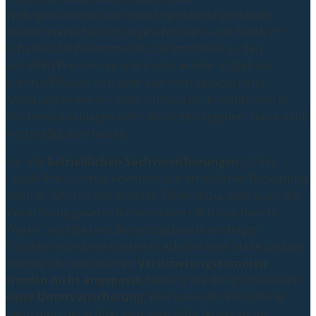
Wohngebäudebesitzer eine sogenannte gleitende
Neuwertversicherung abgeschlossen – das heißt, im
Schadensfall bekommst du die Immobilie zu den
aktuellen Preisen repariert oder wieder aufgebaut –
eventuell haben sich aber seit Vertragsabschluss
Änderungen wie An- oder Umbauten, Investitionen in
Photovoltaikanlagen oder Ähnliches ergeben. Diese sind
wertmäßig zu erfassen.
Für alle
betrieblichen Sachversicherungen
ist der
rapide Preisanstieg ebenfalls von erheblicher Bedeutung,
denn er führt in den meisten Fällen dazu, dass auch die
Versicherungswerte für versicherte Bürosachwerte,
Waren, Vorräte und Betriebsgebäude ansteigen.
Erhöhen sich diese Kosten in erheblichem Maße und die
vertraglich vereinbarten
Versicherungssummen
werden nicht angepasst
, besteht die dringliche Gefahr
einer Unterversicherung
. Hier kann der Versicherer
dann dazu berechtigt sein, den Schadenersatz im