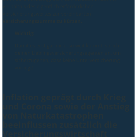
Verhältnis des eigentlich erforderlichen
Versicherungswertes zur vereinbarten
Versicherungssumme zu kürzen.
Wichtig:
Damit es erst gar nicht so weit kommt, sprich
deinen Lieblingsversicherungsagenten an, um
sicherzugehen, dass keine Unterversicherung
vorliegt!
Inflation geprägt durch Krieg
und Corona sowie der Anstieg
von Naturkatastrophen
beeinflussen zusätzlich die
Versicherungswirtschaft