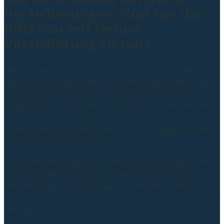
Versicherungen: Was hat die
Inflation mit Deiner
Versicherung zu tun?
Ob beim Einkauf oder beim Friseurbesuch: Wir alle
spüren derzeit, dass viele Produkte und Dienstleistungen
deutlich teurer werden. Das macht sich auch im
Baugewerbe bemerkbar: So sind die Preise für den Bau
konventioneller Wohngebäude und
Instandhaltungsarbeiten allein in den vergangenen zwei
Jahren deutlich gestiegen.
Somit sind die steigenden Baukosten schon länger ein
Thema für die Versicherer, die weiter anziehenden
Rohmaterialpreise führen aber nochmals zu einer
Verschärfung und haben den Baupreisindex zuletzt stark
ansteigen lassen.