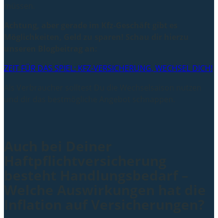
müssen.
Achtung, aber gerade im Kfz-Geschäft gibt es
Möglichkeiten, Geld zu sparen! Schau dir hierzu
unseren Blogbeitrag an:
ZEIT FÜR DAS SPIEL: KFZ-VERSICHERUNG, WECHSEL DICH!
Als Verbraucher solltest Du die Wechselsaison nutzen
und dir das bestmögliche Angebot schnappen.
Auch bei Deiner
Haftpflichtversicherung
besteht Handlungsbedarf –
Welche Auswirkungen hat die
Inflation auf Versicherungen?