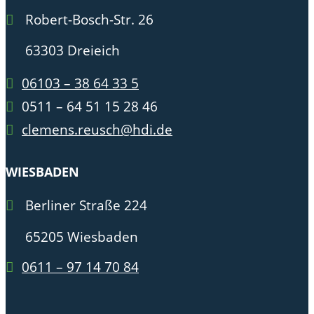
Robert-Bosch-Str. 26
63303 Dreieich
06103 – 38 64 33 5
0511 – 64 51 15 28 46
clemens.reusch@hdi.de
WIESBADEN
Berliner Straße 224
65205 Wiesbaden
0611 – 97 14 70 84