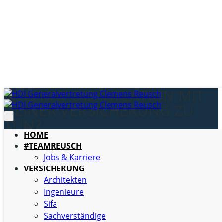
WAS HAT DIE INFLATION MIT
DEINER VERSICHERUNG ZU
TUN?
HOME
#TEAMREUSCH
Laut Statistischem Bundesamt betrug die Inflationsrate
Jobs & Karriere
in Deutschland im Oktober 2022 +10,4% und im
VERSICHERUNG
November noch +10,0 %. Ob diese leichte Erholung eine
Architekten
Trendumkehr darstellt, bleibt abzuwarten, denn die
Ingenieure
weiteren weltwirtschaftlichen Entwicklungen sind
Sifa
ungewiss. Klar ist jedoch, dass sämtliche Bereiche von
Sachverständige