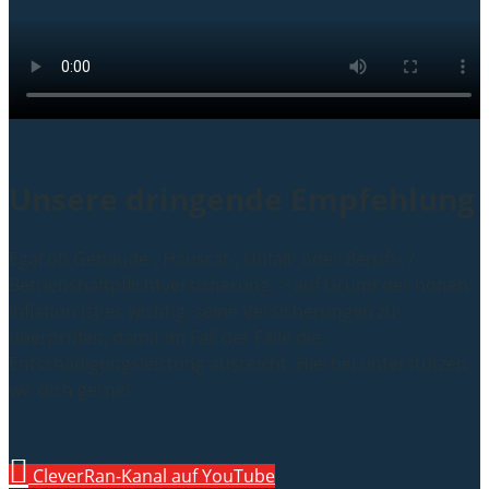
Unsere dringende Empfehlung
Egal ob Gebäude-, Hausrat-, Unfall- oder Berufs- /
Betriebshaftpflichtversicherung -> auf Grund der hohen
Inflation ist es wichtig, seine Versicherungen zu
überprüfen, damit im Fall der Fälle die
Entschädigungsleistung ausreicht. Hierbei unterstützen
wir dich gerne!
CleverRan-Kanal auf YouTube