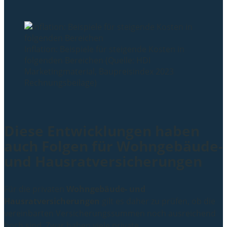
Inflation: Beispiele für steigende Kosten in
folgenden Bereichen (Quelle: HDI
Marketingmaterial, Baupreisindex 2023
Rechnungsbeilage)
Diese Entwicklungen haben
auch Folgen für Wohngebäude-
und Hausratversicherungen
Für die privaten
Wohngebäude- und
Hausratversicherungen
gilt es daher zu prüfen, ob die
vereinbarten Versicherungssummen noch ausreichend
hoch sind. Zwar haben viele private