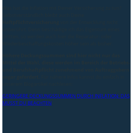
Was hat die Inflation mit Deiner Versicherung zu tun?
Selbstverständlich bleibt auch Deine
Haftpflichtversicherung
von der Entwicklung nicht
unberührt. Denn beschädige ich das Eigentum eines
Dritten, so werden auch hier die Reparatur- oder
Wiederbeschaffungskosten höher sein als bisher.
Höhere Deckungssummen sind hier nicht nur das
Mittel der Wahl, diese werden im Bereich der Betriebs-
und Berufshaftpflicht zunehmend von Auftraggebern
sogar gefordert.
Für nähere Infos kannst du einfach in
unserem Blogartikel nachlesen:
GERINGERE DECKUNGSSUMMEN DURCH INFLATION: DAS
MUSST DU BEACHTEN