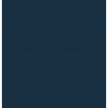
Zu der Inflation kommen auch die wachsenden Schäden
durch Naturkatastrophen hinzu. Die zwei Faktoren
führen dazu, dass in näherer Zukunft kein Weg an
Preiserhöhungen der verschiedenen
Versicherungssparten vorbeiführt. Vermutlich werden
schon dieses Jahr die Rückstellungen für die
Schaden-
und Unfallversicherer
erhöht
.
Für den Verbraucher sind somit höhere Beiträge zu
erwarten.
Langfristig wird davon nicht nur das
Neugeschäft betroffen sein, sondern die
Preissteigerungen werden sich auch auf die laufenden
Verträge auswirken.
Das Kfz-Versicherungsgeschäft kämpft auch mit der
hohen Inflation und teuren Ersatzteilen, d. h. durch
Schäden werden höhere Kosten erzeugt. Unvermeidlich,
dass Autofahrer zukünftig tiefer in die Tasche greifen