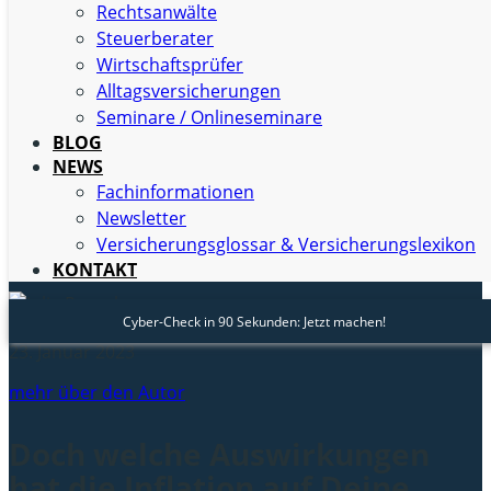
den Teuerungen betroffen sind. Doch Welche
Rechtsanwälte
Auswirkungen hat die Inflation auf Versicherungen? Was
Steuerberater
hat die Inflation mit Deiner Versicherung zu tun – wir
Wirtschaftsprüfer
klären auf.
Alltagsversicherungen
Seminare / Onlineseminare
BLOG
NEWS
Fachinformationen
Newsletter
Versicherungsglossar & Versicherungslexikon
KONTAKT
Cyber-Check in 90 Sekunden: Jetzt machen!
Julia Reusch
23. Januar 2023
mehr über den Autor
Doch welche Auswirkungen
hat die Inflation auf Deine