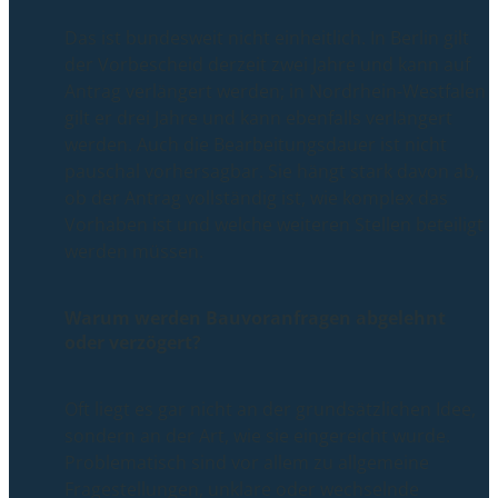
Das ist bundesweit nicht einheitlich. In Berlin gilt
der Vorbescheid derzeit zwei Jahre und kann auf
Antrag verlängert werden; in Nordrhein-Westfalen
gilt er drei Jahre und kann ebenfalls verlängert
werden. Auch die Bearbeitungsdauer ist nicht
pauschal vorhersagbar. Sie hängt stark davon ab,
ob der Antrag vollständig ist, wie komplex das
Vorhaben ist und welche weiteren Stellen beteiligt
werden müssen.
Warum werden Bauvoranfragen abgelehnt
oder verzögert?
Oft liegt es gar nicht an der grundsätzlichen Idee,
sondern an der Art, wie sie eingereicht wurde.
Problematisch sind vor allem zu allgemeine
Fragestellungen, unklare oder wechselnde