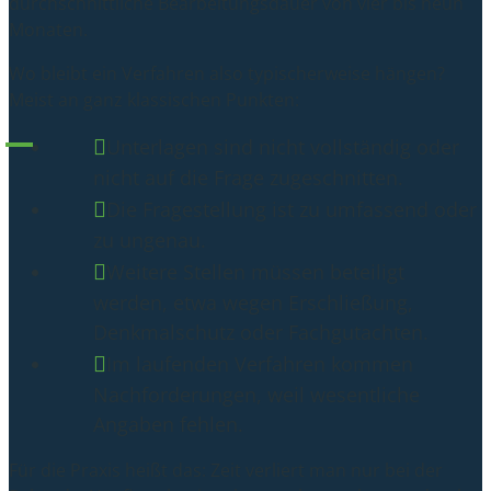
durchschnittliche Bearbeitungsdauer von vier bis neun
Monaten.
Wo bleibt ein Verfahren also typischerweise hängen?
Meist an ganz klassischen Punkten:
Unterlagen sind nicht vollständig oder
nicht auf die Frage zugeschnitten.
Die Fragestellung ist zu umfassend oder
zu ungenau.
Weitere Stellen müssen beteiligt
werden, etwa wegen Erschließung,
Denkmalschutz oder Fachgutachten.
Im laufenden Verfahren kommen
Nachforderungen, weil wesentliche
Angaben fehlen.
Für die Praxis heißt das: Zeit verliert man nur bei der