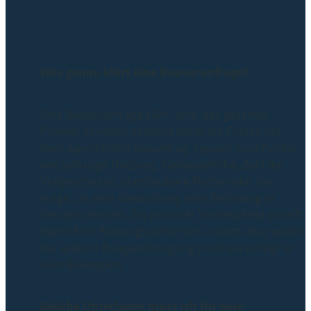
richtig stellen"
Was genau klärt eine Bauvoranfrage?
Eine Bauvoranfrage klärt nicht das gesamte
Projekt, sondern einzelne konkrete Fragen vor
dem eigentlichen Bauantrag. Typisch sind Punkte
wie zulässige Nutzung, Gebäudehöhe, Zahl der
Vollgeschosse, überbaubare Fläche oder die
Frage, ob eine Abweichung oder Befreiung in
Betracht kommt. Ein positiver Vorbescheid schafft
damit früh Planungssicherheit, ersetzt aber weder
die spätere Baugenehmigung noch berechtigt er
zum Baubeginn.
Welche Unterlagen muss ich für eine