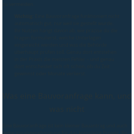
zu vermeiden.
Wichtig:
Eine Bauvoranfrage funktioniert nicht
automatisch gut, nur weil sie gestellt wurde.
Ihr Nutzen hängt davon ab, wie präzise du die
Fragen formulierst, welche Unterlagen
eingereicht werden und was die Behörde
überhaupt prüfen soll. Genau dort entstehen
in der Praxis die meisten Fehler – und genau
dort entscheidet sich oft schon, ob du Zeit
gewinnst oder Monate verlierst.
Was eine Bauvoranfrage kann, und
was nicht
Eine Bauvoranfrage ist kein kleiner Bauantrag und auch
keine Vorabgenehmigung für das komplette Projekt. Ihr