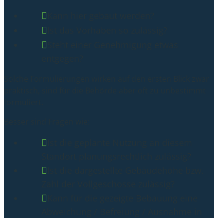
Kann hier gebaut werden?
Ist das Vorhaben so zulässig?
Steht einer Genehmigung etwas
entgegen?
Solche Formulierungen wirken auf den ersten Blick zwar
praktisch, sind für die Behörde aber oft zu unbestimmt
formuliert.
Besser sind Fragen wie:
Ist die geplante Nutzung an diesem
Standort planungsrechtlich zulässig?
Ist die dargestellte Gebäudehöhe bzw.
Zahl der Vollgeschosse zulässig?
Kann für die gezeigte Bebauung eine
Abweichung / Befreiung / Ausnahme in