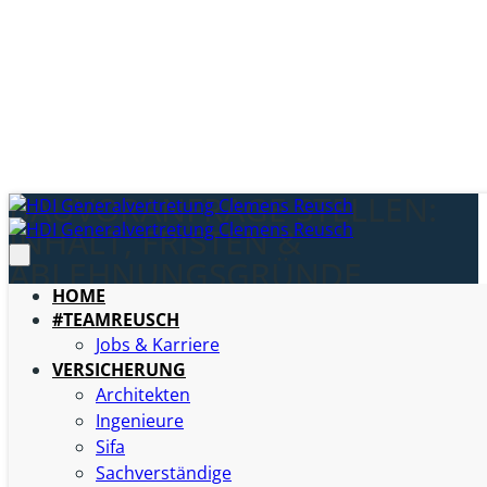
BAUVORANFRAGE STELLEN:
INHALT, FRISTEN &
ABLEHNUNGSGRÜNDE
HOME
#TEAMREUSCH
Du kennst das vielleicht: Das Grundstück wirkt absolut
Jobs & Karriere
vielversprechend, der Bauherr ist motiviert und erste
VERSICHERUNG
Entwürfe für das Traumhaus liegen schon auf dem Tisch.
Architekten
Und trotzdem hängt das ganze Projekt an wenigen
Ingenieure
entscheidenden Fragen. Darf an dieser Stelle denn
Sifa
überhaupt so gebaut werden? Ist die geplante Nutzung
Sachverständige