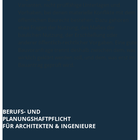
Varianten, nicht prüffähige Unterlagen und
Vorhaben, bei denen materielle Konflikte mit dem
öffentlichen Baurecht bestehen. Dazu gehören
etwa Fragen der Nutzung, des Maßes der
baulichen Nutzung, der Erschließung oder
anderer öffentlich-rechtlicher Vorgaben. Eine gute
Bauvoranfrage trennt deshalb zwischen dem, was
wirklich geklärt werden soll, und dem, was erst im
Bauantrag geprüft wird.
BERUFS- UND
PLANUNGSHAFTPFLICHT
FÜR ARCHITEKTEN & INGENIEURE