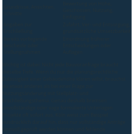
Bewertung von Höhe,
Grundrisse, Ansichten,
Geschossen, Nutzung,
Schnitte
Einfügung
Angaben zur
Zufahrt, Ver- und Entsorgung,
Erschließung
grundsätzliche Umsetzbarkeit
Bereits vorliegende
Einordnung früherer
Bescheide oder
Entscheidungen oder
Stellungnahmen
Auflagen
Wichtig ist dabei: Nicht jede Bauvoranfrage braucht
dieselbe Tiefe. Wenn du nur die planungsrechtliche
Zulässigkeit einer Gebäudehöhe klären willst, brauchst
du etwas anderes als bei einer Frage zur
Nutzungsänderung mit Stellplatz- und
Erschließungsthema. Genau deshalb bremsen
unvollständige oder vage formulierte Unterlagen
Projekte oft sofort aus. Köln weist zum Beispiel
ausdrücklich darauf hin, dass nur vollständige Anträge
sinnvoll geprüft werden können und fehlende