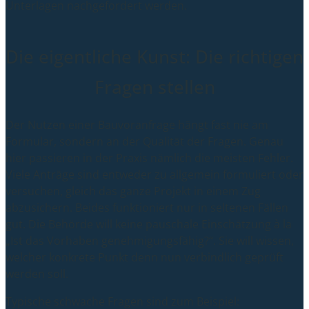
Unterlagen nachgefordert werden.
Die eigentliche Kunst: Die richtigen
Fragen stellen
Der Nutzen einer Bauvoranfrage hängt fast nie am
Formular, sondern an der Qualität der Fragen. Genau
hier passieren in der Praxis nämlich die meisten Fehler.
Viele Anträge sind entweder zu allgemein formuliert oder
versuchen, gleich das ganze Projekt in einem Zug
abzusichern. Beides funktioniert nur in seltenen Fällen
gut. Die Behörde will keine pauschale Einschätzung à la
„Ist das Vorhaben genehmigungsfähig?“. Sie will wissen,
welcher konkrete Punkt denn nun verbindlich geprüft
werden soll.
Typische schwache Fragen sind zum Beispiel: