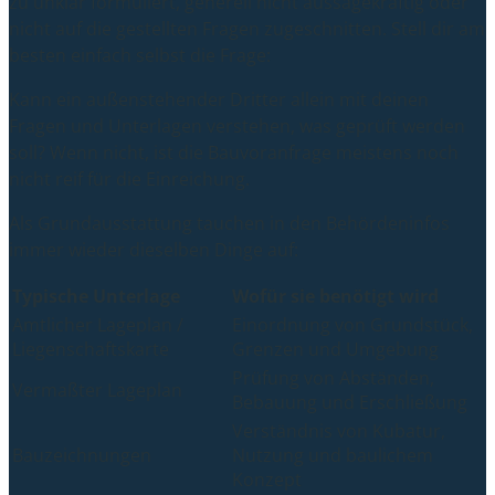
zu unklar formuliert, generell nicht aussagekräftig oder
nicht auf die gestellten Fragen zugeschnitten. Stell dir am
besten einfach selbst die Frage:
Kann ein außenstehender Dritter allein mit deinen
Fragen und Unterlagen verstehen, was geprüft werden
soll? Wenn nicht, ist die Bauvoranfrage meistens noch
nicht reif für die Einreichung.
Als Grundausstattung tauchen in den Behördeninfos
immer wieder dieselben Dinge auf:
Typische Unterlage
Wofür sie benötigt wird
Amtlicher Lageplan /
Einordnung von Grundstück,
Liegenschaftskarte
Grenzen und Umgebung
Prüfung von Abständen,
Vermaßter Lageplan
Bebauung und Erschließung
Verständnis von Kubatur,
Bauzeichnungen
Nutzung und baulichem
Konzept