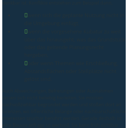
denkbar ist. Konflikte entstehen zum Beispiel dann,
wenn sich die geplante Nutzung nicht in
die Umgebung einfügt,
wenn die vorgesehene Kubatur zu weit
über das hinausgeht, was das Grundstück
oder das geltende Planungsrecht
hergeben,
oder wenn Themen wie Erschließung,
Abstandsflächen oder Stellplätze nicht
gelöst sind.
Auch Abweichungen, Befreiungen oder Ausnahmen
lassen sich nicht beliebig herleiten. Sie müssen
nachvollziehbar begründet werden und stoßen dort an
Grenzen, wo öffentliche Belange oder nachbarschaftliche
Interessen spürbar berührt werden. Gerade deshalb ist
eine Bauvoranfrage so wertvoll. Sie kann früh sichtbar