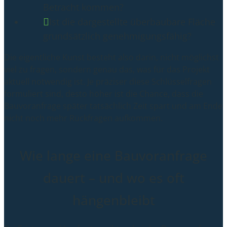
Betracht kommen?
Ist die dargestellte überbaubare Fläche
grundsätzlich genehmigungsfähig?
Die eigentliche Kunst besteht also darin, nicht möglichst
viel zu fragen, sondern genau das, was für das Projekt
aktuell notwendig ist. Je präziser diese Schlüsselfragen
formuliert sind, desto höher ist die Chance, dass die
Bauvoranfrage später tatsächlich Zeit spart und am Ende
nicht noch mehr Rückfragen aufkommen.
Wie lange eine Bauvoranfrage
dauert – und wo es oft
hängenbleibt