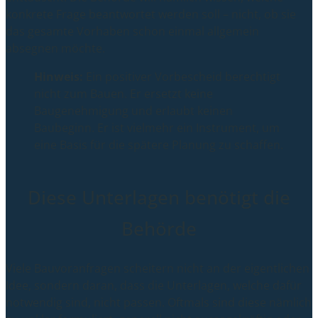
konkrete Frage beantwortet werden soll – nicht, ob sie
das gesamte Vorhaben schon einmal allgemein
absegnen möchte.
Hinweis:
Ein positiver Vorbescheid berechtigt
nicht zum Bauen. Er ersetzt keine
Baugenehmigung und erlaubt keinen
Baubeginn. Er ist vielmehr ein Instrument, um
eine Basis für die spätere Planung zu schaffen.
Diese Unterlagen benötigt die
Behörde
Viele Bauvoranfragen scheitern nicht an der eigentlichen
Idee, sondern daran, dass die Unterlagen, welche dafür
notwendig sind, nicht passen. Oftmals sind diese nämlich