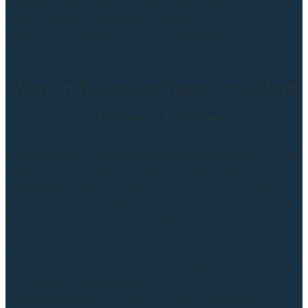
Behörde. Häufig geht sie schon vorher verloren – durch
unklare Fragen, halbfertige Unterlagen und zu
optimistische Erwartung an das Verfahren.
Warum Bauvoranfragen trotzdem
scheitern können
Auch die bestens vorbereitete Bauvoranfrage führt nicht
automatisch zu einem positiven Ergebnis. Denn
irgendwann endet die Frage der Form – und es beginnt
die Frage der materiellen Zulässigkeit. Genau an diesem
Punkt zeigt sich, ob das Vorhaben planungsrechtlich
überhaupt umsetzbar ist.
In der Praxis geht es dann oft nicht mehr darum, ob die
Unterlagen vollständig waren, sondern ob das, was
beantragt wurde, an diesem Standort überhaupt so