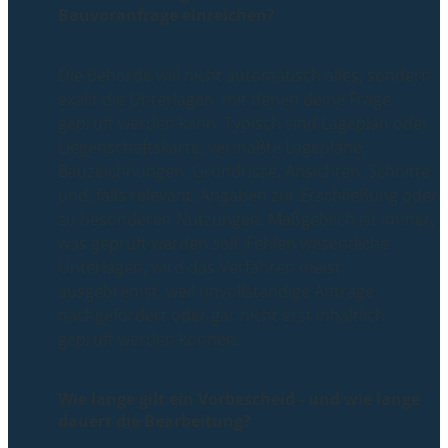
Bauvoranfrage einreichen?
Die Behörde will nicht automatisch alles, sondern
exakt die Unterlagen, mit denen deine Frage
geprüft werden kann. Typisch sind Lageplan oder
Liegenschaftskarte, vermaßte Lagepläne,
Bauzeichnungen, Grundrisse, Ansichten, Schnitte
und, falls relevant, Angaben zur Erschließung oder
zu besonderen Nutzungen. Maßgeblich ist immer,
was geprüft werden soll. Fehlen wesentliche
Unterlagen, wird das Verfahren meist
ausgebremst, weil unvollständige Anträge
nachgefordert oder gar nicht erst inhaltlich
geprüft werden können.
Wie lange gilt ein Vorbescheid - und wie lange
dauert die Bearbeitung?