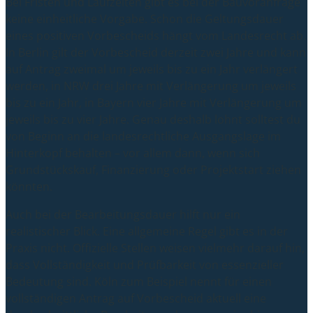
Bei Fristen und Laufzeiten gibt es bei der Bauvoranfrage
keine einheitliche Vorgabe. Schon die Geltungsdauer
eines positiven Vorbescheids hängt vom Landesrecht ab.
In Berlin gilt der Vorbescheid derzeit zwei Jahre und kann
auf Antrag zweimal um jeweils bis zu ein Jahr verlängert
werden, in NRW drei Jahre mit Verlängerung um jeweils
bis zu ein Jahr, in Bayern vier Jahre mit Verlängerung um
jeweils bis zu vier Jahre. Genau deshalb lohnt solltest du
von Beginn an die landesrechtliche Ausgangslage im
Hinterkopf behalten – vor allem dann, wenn sich
Grundstückskauf, Finanzierung oder Projektstart ziehen
könnten.
Auch bei der Bearbeitungsdauer hilft nur ein
realistischer Blick. Eine allgemeine Regel gibt es in der
Praxis nicht. Offizielle Stellen weisen vielmehr darauf hin,
dass Vollständigkeit und Prüfbarkeit von essenzieller
Bedeutung sind. Köln zum Beispiel nennt für einen
vollständigen Antrag auf Vorbescheid aktuell eine