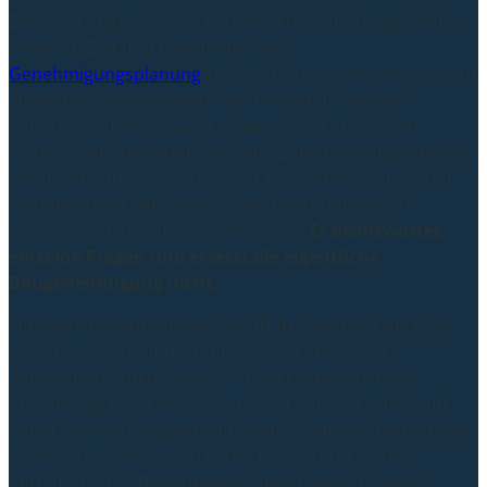
Zweck ist enger: Sie soll einzelne konkrete Fragen klären,
bevor du Zeit und Geld in die volle
Genehmigungsplanung
steckst. Genau deshalb ist sie vor
allem dann sinnvoll, wenn ein Projekt an wenigen
kritischen Punkten hängt – etwa an der zulässigen
Nutzung, der Gebäudehöhe, der Zahl der Vollgeschosse,
der überbaubaren Fläche oder einer Abweichung vom
Planungsrecht. Offizielle Stellen beschreiben den
Vorbescheid genau in diesem Sinne.
Er beantwortet
einzelne Fragen und ersetzt die eigentliche
Baugenehmigung nicht.
Eine gute Bauvoranfrage schafft früh Klarheit dort, wo
noch Unsicherheit besteht. Sie klärt aber nicht
automatisch, ob das ganze Projekt schon in dieser
Ausführung passt. Wer sie zu breit aufzieht oder hofft,
damit die vollständige Prüfung des späteren Bauantrags
vorwegzunehmen, wird in der Praxis nicht selten
enttäuscht. Die Behörde will nämlich wissen, welche