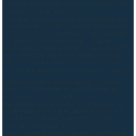
Je früher du heikle Punkte mit der Behörde klärst, desto
geringer ist das Risiko, dass später ganze
Planungsschritte ins Leere verlaufen. Ohne diese frühe
Klärung passiert in der Praxis nämlich oft Folgendes: Es
wird bereits viel Zeit in Vorplanung, Abstimmung und
Kalkulation investiert, obwohl die grundlegende
Genehmigungsfähigkeit einzelner Punkte noch gar nicht
bis ins letzte Detail geklärt ist. Wenn dann später ein
Nein seitens der Behörde kommt, wird es nicht nur
technisch unangenehm, sondern oft auch wirtschaftlich.
Die Bauvoranfrage ist deshalb weit mehr als ein rein
formaler Zwischenschritt. Sie ist ein Werkzeug, um
Spielräume bereits möglichst früh auszuloten,
Unsicherheiten einzugrenzen und das Projekt auf ein
solides Fundament zu stellen. Gerade bei unklaren
Grundstückssituationen, Sondernutzungsrechten,
Grenzfällen im Planungsrecht oder vor einem
Grundstückskauf kann sie helfen, teure Fehlannahmen