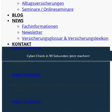
Alltagsversicherungen
Wie viel kostet Berufshaftpflichtversicherung für
Seminare / Onlineseminare
Architekten?
BLOG
mehr erfahren:
NEWS
Fachinformationen
Was kostet eine Berufshaftpflicht für
Newsletter
Ingenieure?
Versicherungsglossar & Versicherungslexikon
KONTAKT
mehr erfahren:
Cyber-Check in 90 Sekunden: Jetzt machen!
Wer zahlt wenn ich auf der Arbeit was kaputt
mache?
mehr erfahren:
Wann zahlt die Berufshaftpflichtversicherung
nicht?
mehr erfahren: