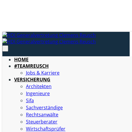
HOME
#TEAMREUSCH
Jobs & Karriere
VERSICHERUNG
Welche Versicherung braucht ein Architekt?
Architekten
Ingenieure
mehr erfahren:
Sifa
Sachverständige
Was ist eine Architektenhaftpflichtversicherung?
Rechtsanwälte
Steuerberater
mehr erfahren:
Wirtschaftsprüfer