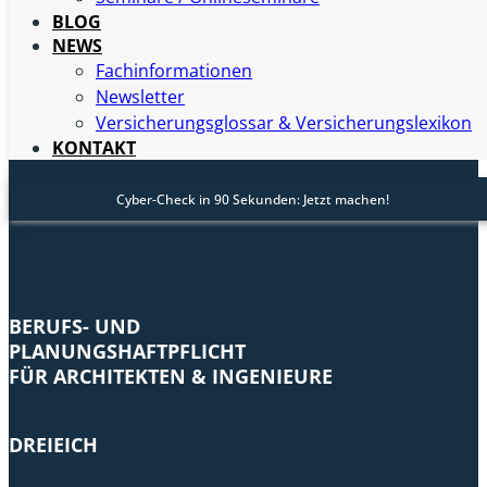
Ausübung meines Berufs fremdes Eigentum, haftet in
BLOG
der Regel auch hierfür der Arbeitgeber. Bin ich
NEWS
selbstständig habe ich dieses Risiko natürlich selbst zu
Fachinformationen
tragen. Die Berufshaftpflichtversicherung beinhaltet
Newsletter
daher auch immer eine Betriebshaftpflichtversicherung.
Versicherungsglossar & Versicherungslexikon
KONTAKT
Cyber-Check in 90 Sekunden: Jetzt machen!
BERUFS- UND
PLANUNGSHAFTPFLICHT
FÜR ARCHITEKTEN & INGENIEURE
DREIEICH