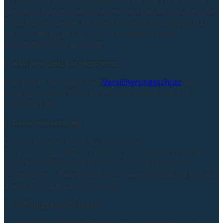
Weiter dient der Geltungsbereich für das Verständnis
der Versicherungsbedingungen und für die Erfüllung der
Erwartungen beider Parteien im Versicherungsvertrag.
Mehrere wichtige Funktionen definieren den
Geltungsbereich, wie folgt:
1. Klarheit und Transparenz
Was genau fällt unter den
Versicherungsschutz
des
Vertrages. Beide Parteien müssen wissen was wie
versichert ist.
2. Risikobewertung
Der Versicherer muss die Risiken des
Versicherungsnehmers kennen dazu bedarf es eines
konkreten Geltungsbereichs, um auch alle Risiken
festzuhalten. Unterschiedliche Geltungsbereiche können
abweichende Kosten erzeugen.
3. Haftungsausschlüsse