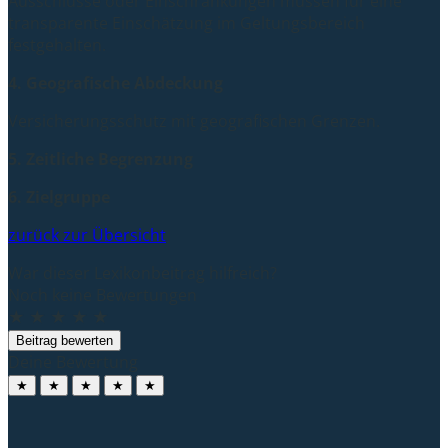
Ausschlüsse oder Einschränkungen müssen für eine
transparente Einschätzung im Geltungsbereich
festgehalten.
4. Geografische Abdeckung
Versicherungsschutz mit geografischen Grenzen.
5. Zeitliche Begrenzung
6. Zielgruppe
zurück zur Übersicht
War dieser Lexikonbeitrag hilfreich?
Noch keine Bewertungen
★
★
★
★
★
Beitrag bewerten
Deine Bewertung
★
★
★
★
★