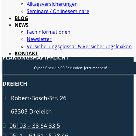
Alltagsversicherungen
Seminare / Onlineseminare
BLOG
NEWS
Fachinformationen
Newsletter
Versicherungsglossar & Versicherungslexikon
BERUFS- UND
KONTAKT
PLANUNGSHAFTPFLICHT
FÜR ARCHITEKTEN & INGENIEURE
Cyber-Check in 90 Sekunden: Jetzt machen!
DREIEICH
Robert-Bosch-Str. 26
63303 Dreieich
06103 – 38 64 33 5
0511 – 64 51 15 28 46