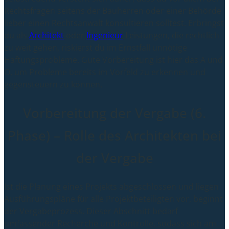
Rechtsfragen seitens der Bauherren oder einer Behörde
lieber einen Rechtsanwalt konsultieren solltest. Erbringst
du als
Architekt
oder
Ingenieur
Leistungen, die rechtlich
zu weit gehen, riskierst du im Ernstfall unnötige
Haftungsprobleme. Gute Vorbereitung ist hier das A und
O, um Probleme bereits im Vorfeld zu erkennen und
gegensteuern zu können.
Vorbereitung der Vergabe (6.
Phase) – Rolle des Architekten bei
der Vergabe
Ist die Planung eines Projekts abgeschlossen und liegen
Ausführungspläne für alle Projektbeteiligten vor, beginnt
der Vergabeprozess. Dieser Abschnitt bedarf
umfassender Recherche und Kontrolle, sodass sich am