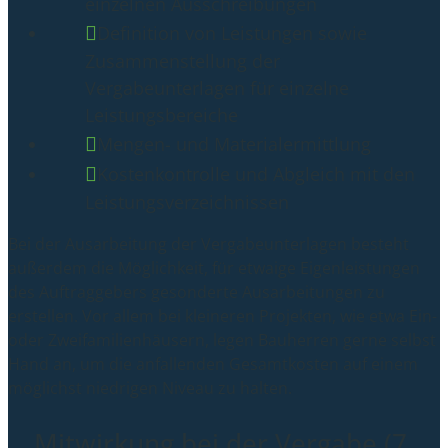
einzelnen Ausschreibungen
Definition von Leistungen sowie
Zusammenstellung der
Vergabeunterlagen für einzelne
Leistungsbereiche
Mengen- und Materialermittlung
Kostenkontrolle und Abgleich mit den
Leistungsverzeichnissen
Bei der Ausarbeitung der Vergabeunterlagen besteht
außerdem die Möglichkeit, für etwaige Eigenleistungen
des Auftraggebers gesonderte Ausarbeitungen zu
erstellen. Vor allem bei kleineren Projekten, wie etwa Ein-
oder Zweifamilienhäusern, legen Bauherren gerne selbst
Hand an, um die anfallenden Gesamtkosten auf einem
möglichst niedrigen Niveau zu halten.
Mitwirkung bei der Vergabe (7.