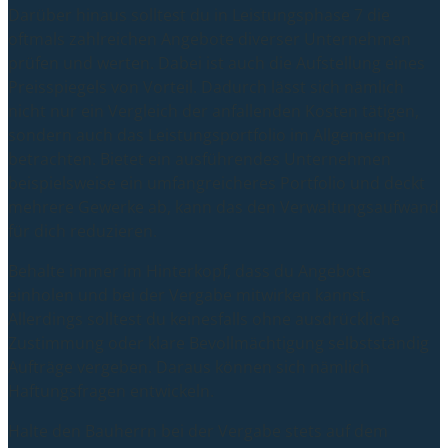
Darüber hinaus solltest du in Leistungsphase 7 die
oftmals zahlreichen Angebote diverser Unternehmen
prüfen und werten. Dabei ist auch die Aufstellung eines
Preisspiegels von Vorteil. Dadurch lässt sich nämlich
nicht nur ein Vergleich der anfallenden Kosten tätigen,
sondern auch das Leistungsportfolio im Allgemeinen
betrachten. Bietet ein ausführendes Unternehmen
beispielsweise ein umfangreicheres Portfolio und deckt
mehrere Gewerke ab, kann das den Verwaltungsaufwand
für dich reduzieren.
Behalte immer im Hinterkopf, dass du Angebote
einholen und bei der Vergabe mitwirken kannst.
Allerdings solltest du keinesfalls ohne ausdrückliche
Zustimmung oder klare Bevollmächtigung selbstständig
Aufträge vergeben. Daraus können sich nämlich
Haftungsfragen entwickeln.
Halte den Bauherrn bei der Vergabe stets auf dem