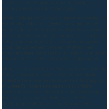
Versicherer und Steuerberater mit an Bord, lässt sich
das mögliche Risiko deutlich verringern.
Sobald Fördergelder in Anspruch genommen werden, ist
es unbedingt erforderlich, jegliche Vorgänge penibel
genau zu dokumentieren. Lieber ein Datensatz zu viel als
eine wichtige Information geht verloren. Dasselbe gilt für
Aufträge aus der öffentlichen Hand beziehungsweise
sobald der Bauherr ein Vorhaben mit öffentlichen
Mitteln finanziert. Kommt es hier zu Fehlern, kann das im
schlimmsten Fall erhebliche finanzielle Folgen haben.
Oftmals bist du sicherer unterwegs, wenn du dich auf die
Auftragsvorbereitung beschränkst und nicht direkt
Bauleistungen im Namen des Bauherrn in Auftrag gibst.
Im Zweifelsfall ist eine entsprechende schriftliche
Vollmacht zu erstellen, die dich zur Auftragserteilung
ermächtigt. Vergibst du beispielsweise ohne die
Zustimmung des Bauherrn einen Auftrag an ein