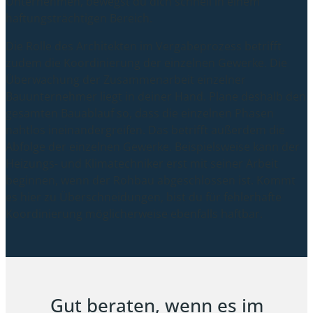
Unternehmen, bewegst du dich schnell in einem
haftungsträchtigen Bereich.
Die Rolle des Architekten im Vergabeprozess betrifft
zudem die Koordinierung der einzelnen Gewerke. Die
Überwachung der Zusammenarbeit einzelner
Bauunternehmer liegt in deiner Hand. Plane deshalb den
gesamten Bauablauf so, dass die einzelnen Phasen
nahtlos ineinandergreifen. Das betrifft außerdem die
Abfolge der einzelnen Gewerke. Beispielsweise kann der
Heizungs- und Klimatechniker erst mit seiner Arbeit
beginnen, wenn der Rohbau abgeschlossen ist. Kommt
es hier zu Überschneidungen, bist du für fehlerhafte
Koordinierung möglicherweise ebenfalls haftbar.
Gut beraten, wenn es im