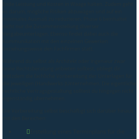
Ende Leistung und Kosten in Waage halten. Zudem geht
es darum, mögliche Risiken abzuwägen und auf ein
minimales Ausmaß zu reduzieren. Phase 6 beinhaltet
nicht nur die Zusammenstellung diverser
Vergabeunterlagen. Ebenso findet dabei auch die
Kommunikation mit den einzelnen Gewerken
beziehungsweise den Fachfirmen statt.
Während du selbst als Architekt oder Ingenieur zwar
keine Rechtsberatung anbieten solltest, obliegt dir
trotzdem die fachliche Vorbereitung der Unterlagen für
die jeweiligen (Handwerks-)Unternehmen. Die eigentliche
rechtliche Vertragsgestaltung solltest du hingegen nicht
eigenständig übernehmen.
Die Vorbereitung selbst beschäftigt sich darüber hinaus
mit den Bereichen:
Erstellung eines Terminplans für die