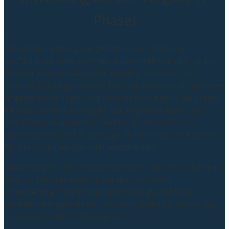
Phase)
Sobald die Leistungsverzeichnisse an mögliche
ausführende Unternehmen übermittelt wurden, ist ein
direkter Angebotsvergleich möglich und durchaus
sinnvoll. Alle eingeladenen Parteien erhalten die gleichen
Angebotsunterlagen und können dort jeweils die Preise
für jede Position eintragen. Die Angebote lassen sich
anschließend auswerten und du als Architekt oder
Ingenieur bist jetzt in der Lage, den preislichen Rahmen
für das Vorhaben genauer abzustecken.
Mitwirkung bei der Vergabe bedeutet für dich außerdem,
dass du Bietergespräche mit den einzelnen
Unternehmen führst. Dadurch holst du nicht nur
detaillierte Angebote ein, sondern stellst im selben Zug
einen persönlichen Kontakt her.