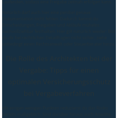
Laufenden, sodass eine Freigabe zeitnah erfolgen kann.
Natürlich darf auch hier eine penibel genaue
Dokumentation nicht fehlen. Dadurch kannst du
Entscheidungen, Freigaben und Abläufe mühelos
nachvollziehbar festhalten. Hier gilt natürlich wieder: Bist
du dir bei rechtlichen Detailfragen nicht sicher, ziehe
unbedingt einen Rechtsanwalt oder Steuerberater hinzu.
Die Rolle des Architekten bei der
Vergabe: Tipps für einen
optimalen Versicherungsschutz
bei Vergabeverfahren
Mit einigen wenigen Punkten reduzierst du das Risiko
bereits maßgeblich. Sind darüber hinaus auch Anwälte,