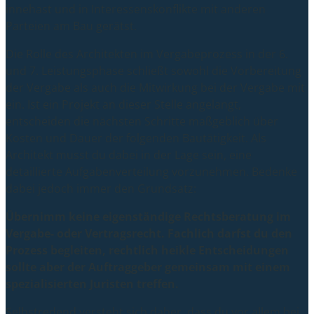
innehast und in Interessenskonflikte mit anderen
Parteien am Bau gerätst.
Die Rolle des Architekten im Vergabeprozess in der 6.
und 7. Leistungsphase schließt sowohl die Vorbereitung
der Vergabe als auch die Mitwirkung bei der Vergabe mit
ein. Ist ein Projekt an dieser Stelle angelangt,
entscheiden die nächsten Schritte maßgeblich über
Kosten und Dauer der folgenden Bautätigkeit. Als
Architekt musst du dabei in der Lage sein, eine
detaillierte Aufgabenverteilung vorzunehmen. Bedenke
dabei jedoch immer den Grundsatz:
Übernimm keine eigenständige Rechtsberatung im
Vergabe- oder Vertragsrecht. Fachlich darfst du den
Prozess begleiten, rechtlich heikle Entscheidungen
sollte aber der Auftraggeber gemeinsam mit einem
spezialisierten Juristen treffen.
Selbstredend versteht sich daher, dass du vor allem bei