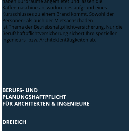
haben Büroräume angemietet und lassen die
Kaffeemaschine an, wodurch es aufgrund eines
Kurzschlusses zu einem Brand kommt. Sowohl der
Personen- als auch der Mietsachschaden
ist Thema der Betriebshaftpflichtversicherung. Nur die
Berufshaftpflichtversicherung sichert Ihre speziellen
Ingenieurs- bzw. Architektentätigkeiten ab.
BERUFS- UND
PLANUNGSHAFTPFLICHT
FÜR ARCHITEKTEN & INGENIEURE
DREIEICH