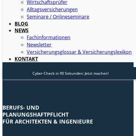
Wirtschaftsprüfer
Beispiele (bitte nicht als konkretes Passwort verwenden):
Alltagsversicherungen
Seminare / Onlineseminare
Mein Hund ist 12 und immer noch fit: MHi12uinf.
BLOG
Ich mag Pasta und Cola und esse für zwei:
NEWS
ImPuCuef2.
Fachinformationen
Unsere zwei Kinder gehen um acht ins Bett:
Newsletter
U2Kgu8iB
Versicherungsglossar & Versicherungslexikon
KONTAKT
Cyber-Check in 90 Sekunden: Jetzt machen!
BERUFS- UND
PLANUNGSHAFTPFLICHT
FÜR ARCHITEKTEN & INGENIEURE