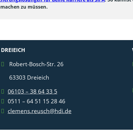
n machen zu müssen.
DREIEICH
Robert-Bosch-Str. 26
63303 Dreieich
06103 – 38 64 33 5
0511 – 64 51 15 28 46
clemens.reusch@hdi.de